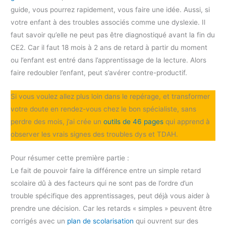
guide, vous pourrez rapidement, vous faire une idée. Aussi, si
votre enfant à des troubles associés comme une dyslexie. Il
faut savoir qu’elle ne peut pas être diagnostiqué avant la fin du
CE2. Car il faut 18 mois à 2 ans de retard à partir du moment
ou l’enfant est entré dans l’apprentissage de la lecture. Alors
faire redoubler l’enfant, peut s’avérer contre-productif.
Si vous voulez allez plus loin dans le repérage, et transformer
votre doute en rendez-vous chez le bon spécialiste, sans
perdre des mois, j’ai crée un
outils de 46 pages
qui apprend à
observer les vrais signes des troubles dys et TDAH.
Pour résumer cette première partie :
Le fait de pouvoir faire la différence entre un simple retard
scolaire dû à des facteurs qui ne sont pas de l’ordre d’un
trouble spécifique des apprentissages, peut déjà vous aider à
prendre une décision. Car les retards « simples » peuvent être
corrigés avec un
plan de scolarisation
qui ouvrent sur des