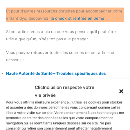
Et pour d’autres ressources gratuites pour accompagner votre
enfant dys, découvrez [
la checklist rentrée en 6ème
].
Si cet article vous à plu ou que vous pensez qu’il peut-être
utile à quelqu’un, n’hésitez pas à le partager.
Vous pouvez retrouver toutes les sources de cet article ci
dessous :
Haute Autorité de Santé – Troubles spécifiques des
apprentissages
: recommandations sur le repérage et
ClicInclusion respecte votre
l’orientation des enfants présentant des troubles spécifiques
vie privée
des apprentissages.
Pour vous offrir la meilleure expérience, j'utilise les cookies pour stocker
Ministère de l’Éducation nationale – Les troubles du
et accéder à des données personnelles vous concernant comme celles
neurodéveloppement
: présentation des différents troubles
liées à votre visite sur ce site. Votre consentement à ces technologies me
du neurodéveloppement et de leurs conséquences à l’école.
permettra de traiter des données telles que votre comportement de
navigation ou les identifiants uniques déposés sur ce site. Ne pas
INSERM – Expertise collective sur les troubles des
consentir ou retirer son consentement peut affecter négativement