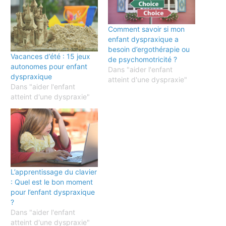
Comment savoir si mon
enfant dyspraxique a
besoin d’ergothérapie ou
Vacances d’été : 15 jeux
de psychomotricité ?
autonomes pour enfant
Dans "aider l'enfant
dyspraxique
atteint d'une dyspraxie"
Dans "aider l'enfant
atteint d'une dyspraxie"
L’apprentissage du clavier
: Quel est le bon moment
pour l’enfant dyspraxique
?
Dans "aider l'enfant
atteint d'une dyspraxie"