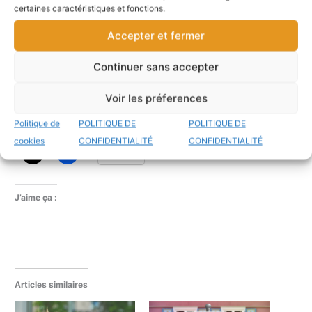
apprentissages
: synthèse scientifique sur les troubles des
certaines caractéristiques et fonctions.
apprentissages, leurs caractéristiques et leur prise en charge.
Accepter et fermer
Learning Styles: Concepts and Evidence (Pashler et al.,
2008)
: revue scientifique de référence concluant à l’absence
Continuer sans accepter
de preuves solides en faveur des « styles d’apprentissage »
(visuel, auditif, kinesthésique).
Voir les préferences
Politique de
POLITIQUE DE
POLITIQUE DE
Partager :
cookies
CONFIDENTIALITÉ
CONFIDENTIALITÉ
Plus
J’aime ça :
Articles similaires